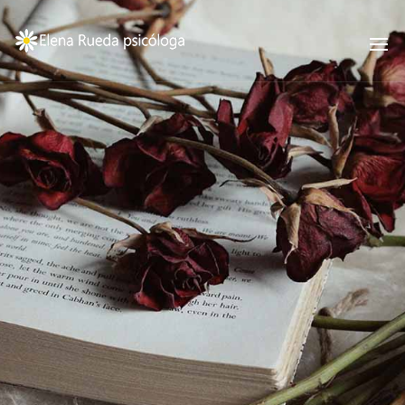
ELENA
RUEDA
PSICÓLOGA