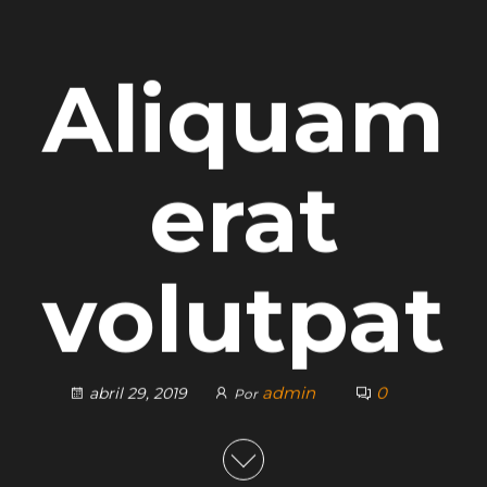
Aliquam
erat
volutpat
admin
0
abril 29, 2019
Por