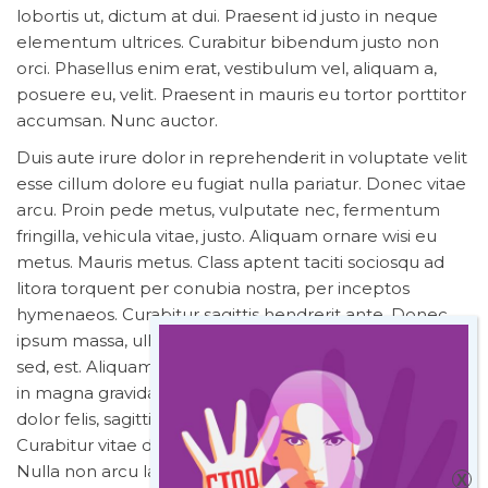
lobortis ut, dictum at dui. Praesent id justo in neque
elementum ultrices. Curabitur bibendum justo non
orci. Phasellus enim erat, vestibulum vel, aliquam a,
posuere eu, velit. Praesent in mauris eu tortor porttitor
accumsan. Nunc auctor.
Duis aute irure dolor in reprehenderit in voluptate velit
esse cillum dolore eu fugiat nulla pariatur. Donec vitae
arcu. Proin pede metus, vulputate nec, fermentum
fringilla, vehicula vitae, justo. Aliquam ornare wisi eu
metus. Mauris metus. Class aptent taciti sociosqu ad
litora torquent per conubia nostra, per inceptos
hymenaeos. Curabitur sagittis hendrerit ante. Donec
ipsum massa, ullamcorper in, auctor et, scelerisque
sed, est. Aliquam erat volutpat. Nullam sit amet magna
in magna gravida vehicula. Pellentesque ipsum. Mauris
dolor felis, sagittis at, luctus sed, aliquam non, tellus.
Curabitur vitae diam non enim vestibulum interdum.
Nulla non arcu lacinia neque faucibus fringilla. Etiam