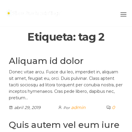
Saltar
al
ELENA
contenido
RUEDA
PSICÓLOGA
Etiqueta:
tag 2
Aliquam id dolor
Donec vitae arcu. Fusce dui leo, imperdiet in, aliquam
sit amet, feugiat eu, orci. Duis pulvinar. Class aptent
taciti sociosqu ad litora torquent per conubia nostra, per
inceptos hymenaeos. Cras pede libero, dapibus nec,
pretium…
admin
0
abril 29, 2019
Por
Quis autem vel eum iure